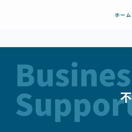
内
容
を
ホーム
ス
キ
ッ
プ
Busines
Suppor
不