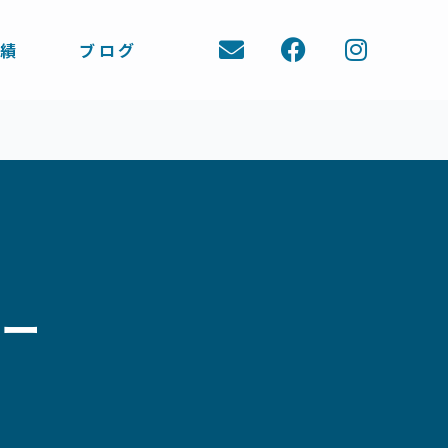
E
F
I
実績
ブログ
n
a
n
v
c
s
e
e
t
l
b
a
o
o
g
p
o
r
e
k
a
m
ナー