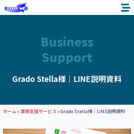
内
容
を
ス
キ
ッ
Business
プ
Support
Grado Stella様｜LINE説明資料
ホーム
»
業務支援サービス
»
Grado Stella様｜LINE説明資料