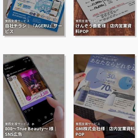
業務支援サービス
業務支援サービス
自社チラシ｜『AGERU』サー
けんぞう蕎麦様｜店内営業資
ビス
料POP
業務支援サービス
業務支援サービス
808～True Beauty～ 様｜
GMI株式会社様｜店内営業資料
SNS広告
POP