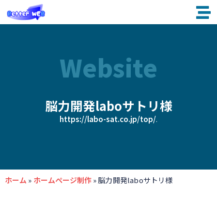
内
容
を
ス
キ
ッ
Website
プ
脳力開発laboサトリ様
https://labo-sat.co.jp/top/
.
ホーム
»
ホームページ制作
»
脳力開発laboサトリ様