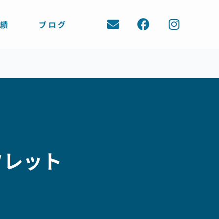
E
F
I
実績
ブログ
n
a
n
v
c
s
e
e
t
l
b
a
o
o
g
p
o
r
e
k
a
m
ーフレット