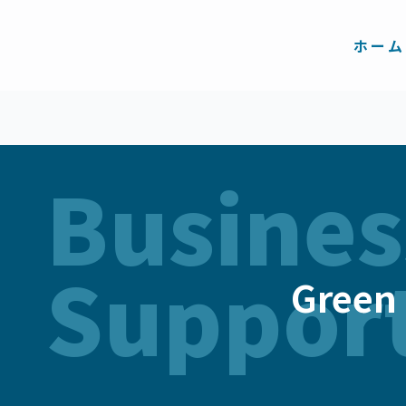
内
容
を
ホーム
ス
キ
ッ
プ
Busines
Suppor
Gree