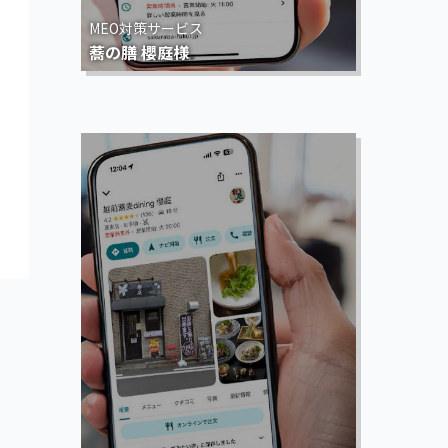
MEO対策サービス
蕎の膳 櫻庭様