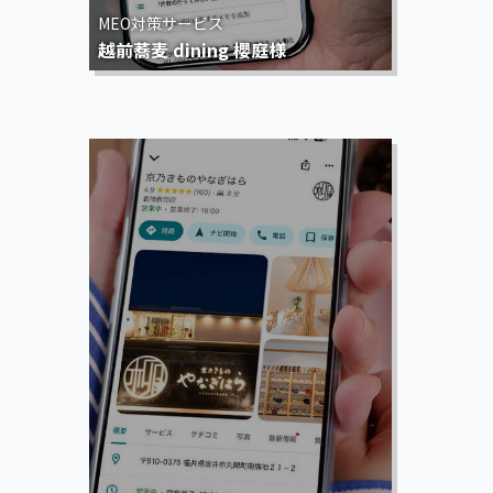
MEO対策サービス
越前蕎麦 dining 櫻庭様