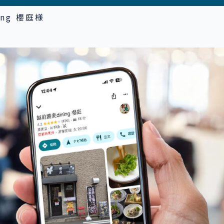
ing 櫻庭様