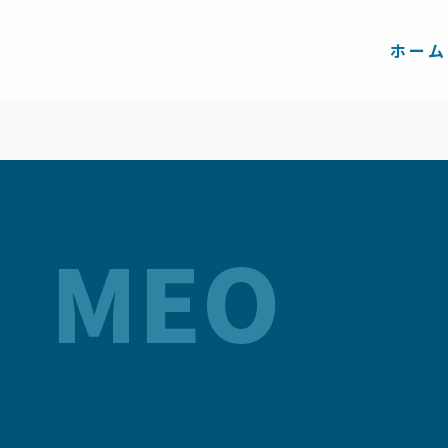
内
容
を
ホーム
ス
キ
ッ
プ
MEO